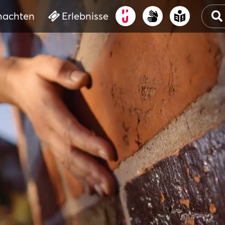
nachten
Erlebnisse
ALT
KUL
VER
WAS
BUC
SER