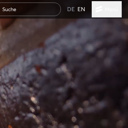
DE
EN
Menü
STADT
TUR
ANSTALTUNGEN
SER
HEN
VICE