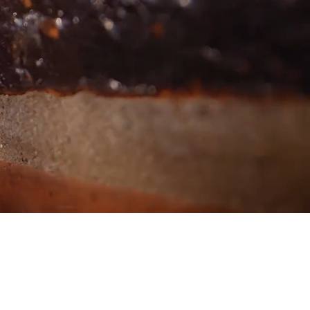
ebärdensprache
eichte Sprache
odcast
hop
log
erantwortung