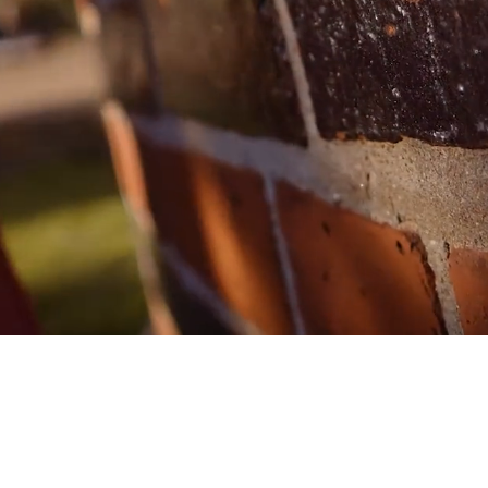
G
L
P
S
B
V