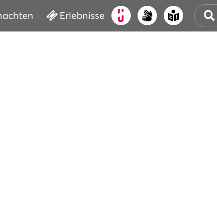
nachten
Erlebnisse
ALT
KUL
VER
WAS
BUC
SER