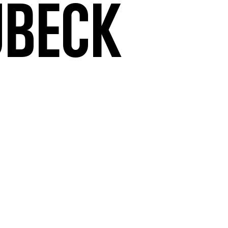
übeck