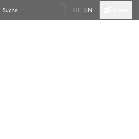
DE
EN
Menü
STADT
TUR
ANSTALTUNGEN
SER
HEN
VICE