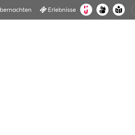
bernachten
Erlebnisse
ALT
KUL
VER
WAS
BUC
SER