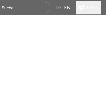
DE
EN
Menü
STADT
TUR
ANSTALTUNGEN
SER
HEN
VICE