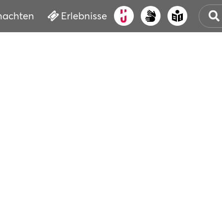
nachten
Erlebnisse
ALT
KUL
VER
WAS
BUC
SER