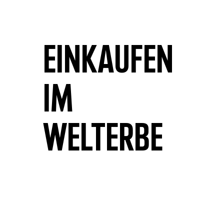
Einkaufen
im
Welterbe