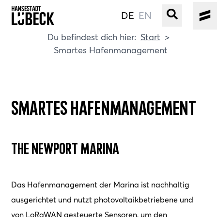
DE
EN
Start
Smartes Hafenmanagement
ALTSTADT
KULTUR
VERANSTALTUNGEN
Smartes Hafenmanagement
WASSER
BUCHEN
The Newport Marina
SERVICE
Gebärdensprache
Das Hafenmanagement der Marina ist nachhaltig
ausgerichtet und nutzt photovoltaikbetriebene und
Leichte Sprache
von LoRaWAN gesteuerte Sensoren, um den