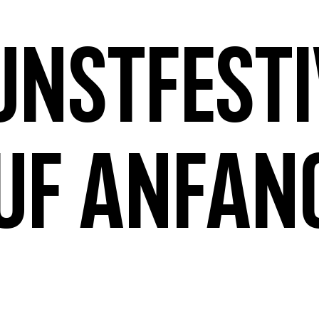
unstfesti
uf Anfan