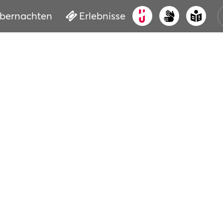
bernachten
Erlebnisse
ALT
KUL
VER
WAS
BUC
SER