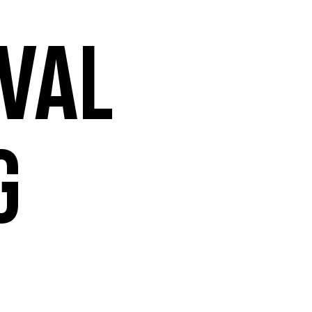
val
g