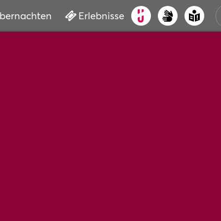
bernachten
Erlebnisse
ALT
KUL
VER
WAS
BUC
SER