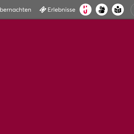
bernachten
Erlebnisse
ALT
KUL
VER
WAS
BUC
SER