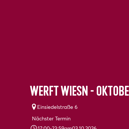
Werft Wiesn - Oktob
Einsiedelstraße 6
Nächster Termin
17:00
-
23:59
am
03.10.2026