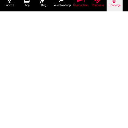
Podcast
Shop
Blog
Verantwortung
Übernachten
Erlebnisse
Concierge