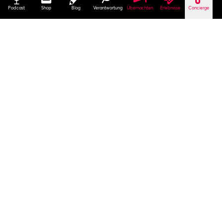
Podcast
Shop
Blog
Verantwortung
Übernachten
Erlebnisse
Concierge