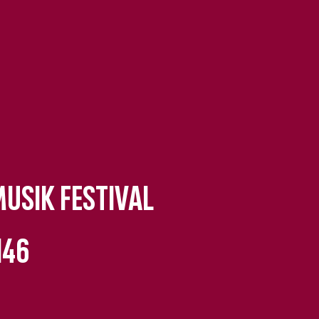
usik Festival
146