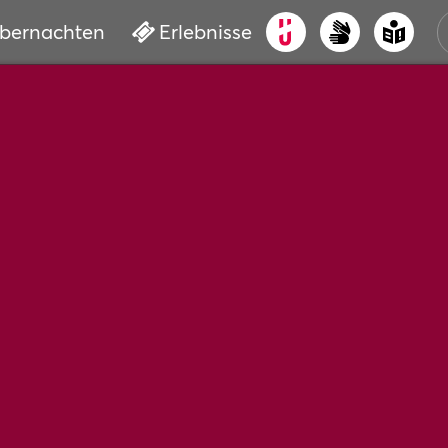
bernachten
Erlebnisse
ALT
KUL
VER
WAS
BUC
SER