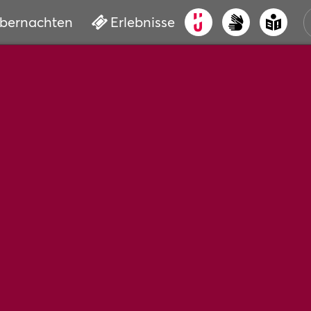
bernachten
Erlebnisse
ALT
KUL
VER
WAS
BUC
SER