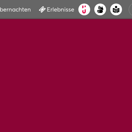
bernachten
Erlebnisse
ALT
KUL
VER
WAS
BUC
SER