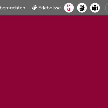
bernachten
Erlebnisse
ALT
KUL
VER
WAS
BUC
SER