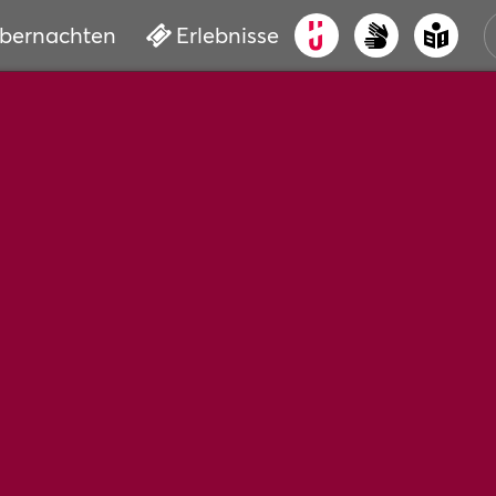
bernachten
Erlebnisse
ALT
KUL
VER
WAS
BUC
SER