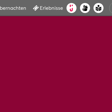
bernachten
Erlebnisse
ALT
KUL
VER
WAS
BUC
SER