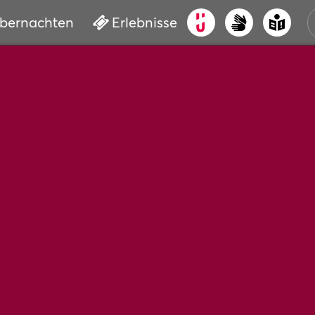
bernachten
Erlebnisse
ALT
KUL
VER
WAS
BUC
SER