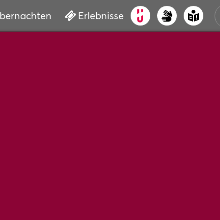
bernachten
Erlebnisse
ALT
KUL
VER
WAS
BUC
SER