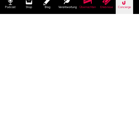
Podcast
Shop
Blog
Verantwortung
Übernachten
Erlebnisse
Concierge