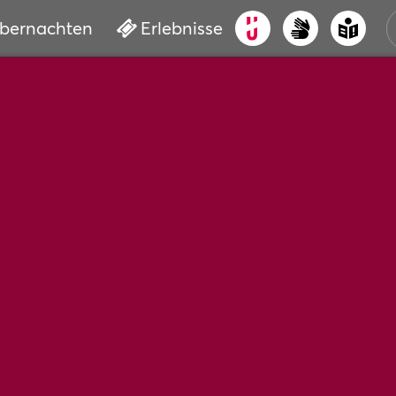
bernachten
Erlebnisse
ALT
KUL
VER
WAS
BUC
SER