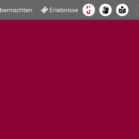
bernachten
Erlebnisse
ALT
KUL
VER
WAS
BUC
SER