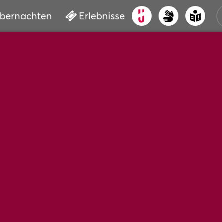
bernachten
Erlebnisse
ALT
KUL
VER
WAS
BUC
SER