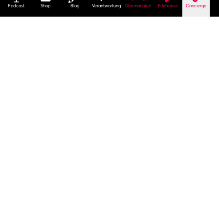
Podcast
Shop
Blog
Verantwortung
Übernachten
Erlebnisse
Concierge