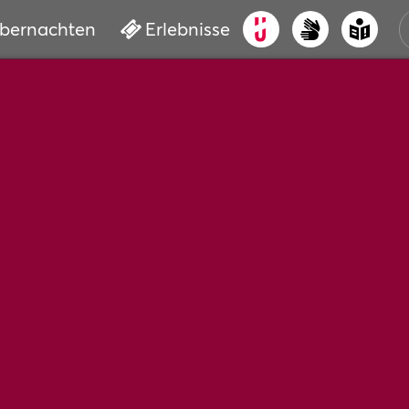
bernachten
Erlebnisse
ALT
KUL
VER
WAS
BUC
SER