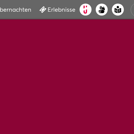
bernachten
Erlebnisse
ALT
KUL
VER
WAS
BUC
SER