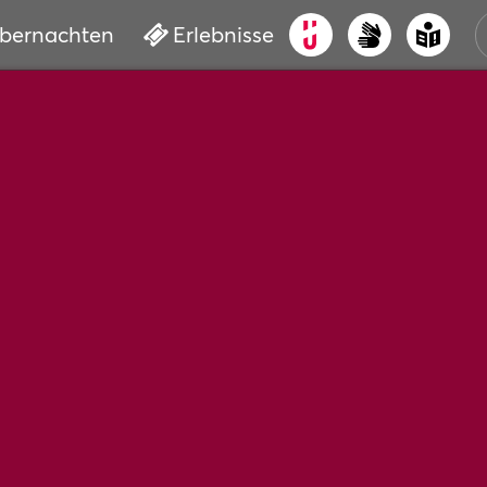
bernachten
Erlebnisse
ALT
KUL
VER
WAS
BUC
SER