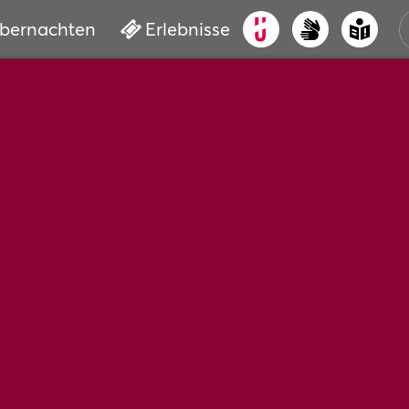
bernachten
Erlebnisse
ALT
KUL
VER
WAS
BUC
SER