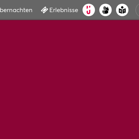
bernachten
Erlebnisse
ALT
KUL
VER
WAS
BUC
SER