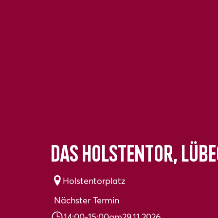
Das Holstentor, Lübe
Holstentorplatz
Nächster Termin
14:00
-
15:00
am
29.11.2026