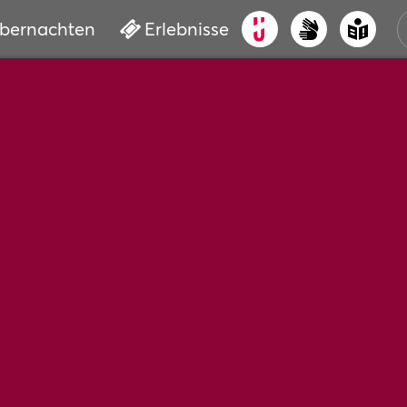
bernachten
Erlebnisse
ALT
KUL
VER
WAS
BUC
SER