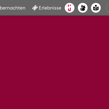
bernachten
Erlebnisse
ALT
KUL
VER
WAS
BUC
SER