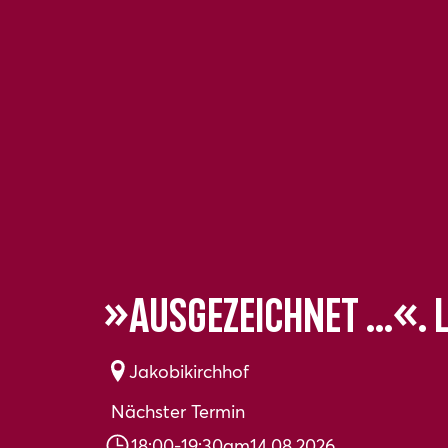
»Ausgezeichnet ...«.
Jakobikirchhof
Nächster Termin
18:00
-
19:30
am
14.08.2026