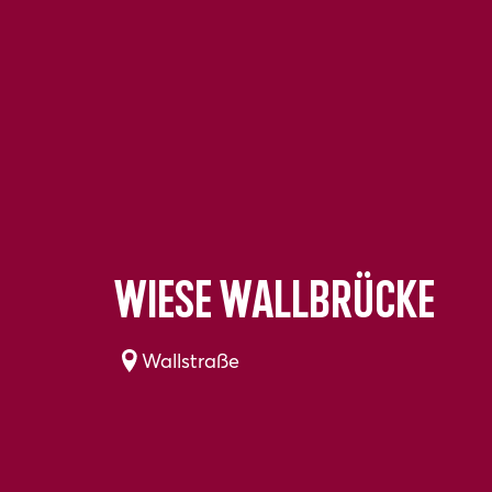
Wiese Wallbrücke
Wallstraße