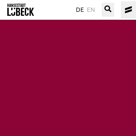
DE
EN
ALTSTADT
KULTUR
VERANSTALTUNGEN
WASSER
BUCHEN
SERVICE
Gebärdensprache
Leichte Sprache