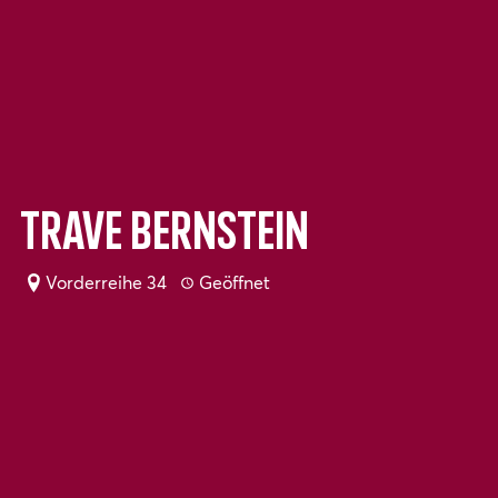
Trave Bernstein
Vorderreihe 34
Geöffnet