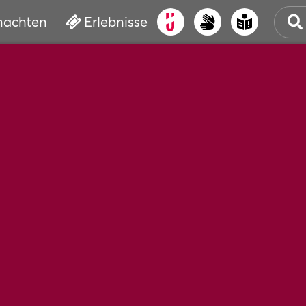
nachten
Erlebnisse
ALT
KUL
VER
WAS
BUC
SER