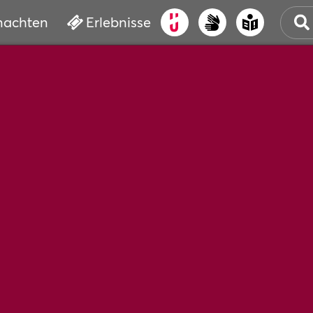
nachten
Erlebnisse
ALT
KUL
VER
WAS
BUC
SER