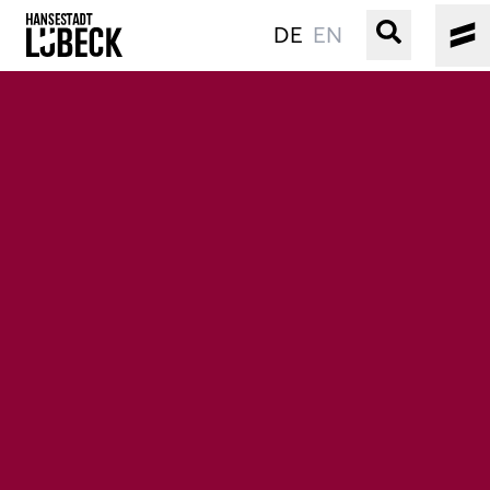
DE
EN
ALTSTADT
KULTUR
VERANSTALTUNGEN
WASSER
BUCHEN
SERVICE
Gebärdensprache
Leichte Sprache