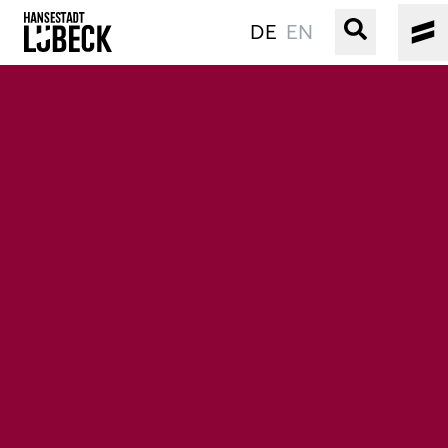
DE
EN
ALTSTADT
KULTUR
VERANSTALTUNGEN
WASSER
BUCHEN
SERVICE
Gebärdensprache
Leichte Sprache