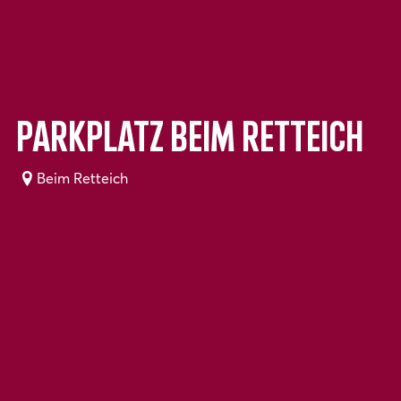
Parkplatz Beim Retteich
Beim Retteich