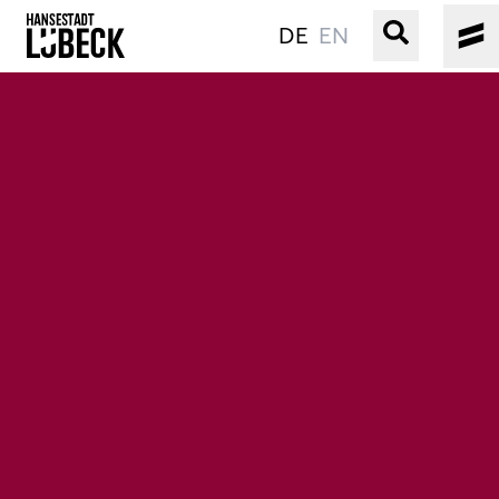
DE
EN
ALTSTADT
KULTUR
VERANSTALTUNGEN
WASSER
BUCHEN
SERVICE
Gebärdensprache
Leichte Sprache