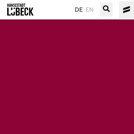
DE
EN
ALTSTADT
KULTUR
VERANSTALTUNGEN
WASSER
BUCHEN
SERVICE
Gebärdensprache
Leichte Sprache