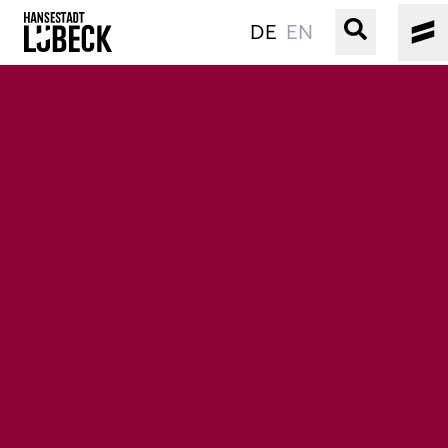
DE
EN
ALTSTADT
KULTUR
VERANSTALTUNGEN
WASSER
BUCHEN
SERVICE
Gebärdensprache
Leichte Sprache