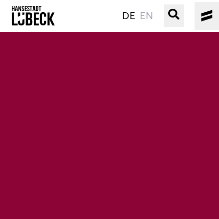
DE
EN
ALTSTADT
KULTUR
VERANSTALTUNGEN
WASSER
BUCHEN
SERVICE
Gebärdensprache
Leichte Sprache