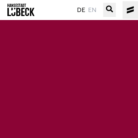
DE
EN
ALTSTADT
KULTUR
VERANSTALTUNGEN
WASSER
BUCHEN
SERVICE
Gebärdensprache
Leichte Sprache