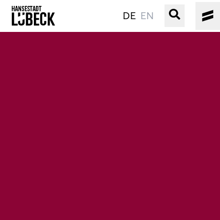
DE
EN
ALTSTADT
KULTUR
VERANSTALTUNGEN
WASSER
BUCHEN
SERVICE
Gebärdensprache
Leichte Sprache