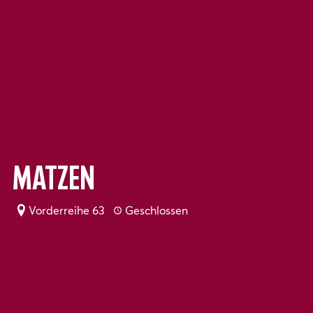
Matzen
Vorderreihe 63
Geschlossen