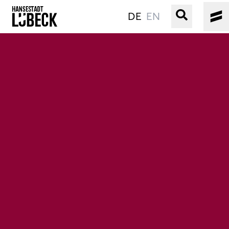
DE
EN
ALTSTADT
KULTUR
VERANSTALTUNGEN
WASSER
BUCHEN
SERVICE
Gebärdensprache
Leichte Sprache