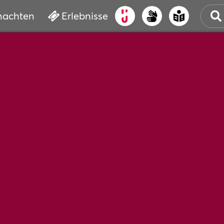
nachten
Erlebnisse
ALT
KUL
VER
WAS
BUC
SER