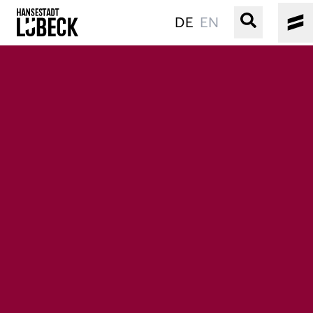
DE
EN
ALTSTADT
KULTUR
VERANSTALTUNGEN
WASSER
BUCHEN
SERVICE
Gebärdensprache
Leichte Sprache