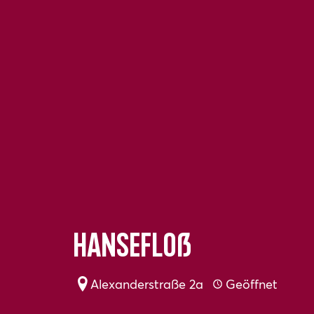
Hansefloß
Alexanderstraße 2a
Geöffnet